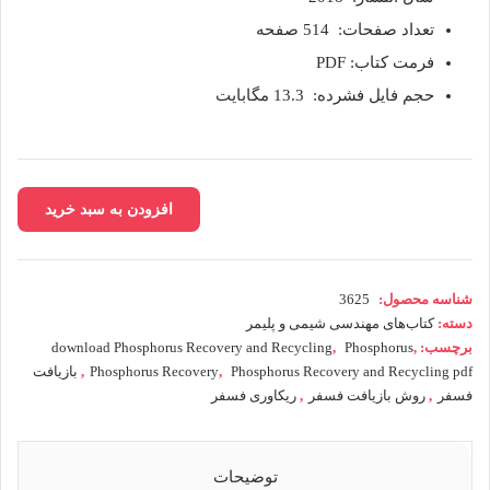
تعداد صفحات: 514 صفحه
فرمت کتاب: PDF
حجم فایل فشرده: 13.3 مگابایت
دانلود
افزودن به سبد خرید
کتاب
بازیافت
و
بازیابی
شناسه محصول:
3625
فسفر
دسته:
کتاب‌های مهندسی شیمی و پلیمر
Hisao
برچسب:
,
Phosphorus
,
download Phosphorus Recovery and Recycling
Ohtake
Phosphorus Recovery and Recycling pdf
,
Phosphorus Recovery
,
بازیافت
عدد
فسفر
,
روش بازیافت فسفر
,
ریکاوری فسفر
توضیحات