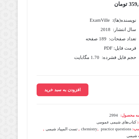
359
تومان
نویسنده(ها): ExamVille
سال انتشار: 2018
تعداد صفحات: 189 صفحه
فرمت فایل: PDF
حجم فایل فشرده: 1.70 مگابایت
افزودن به سبد خرید
ه محصول:
2994
:
کتاب‌های شیمی عمومی
ب:
practice questions
,
chemistry
,
تست المپیاد شیمی
,
شیمی