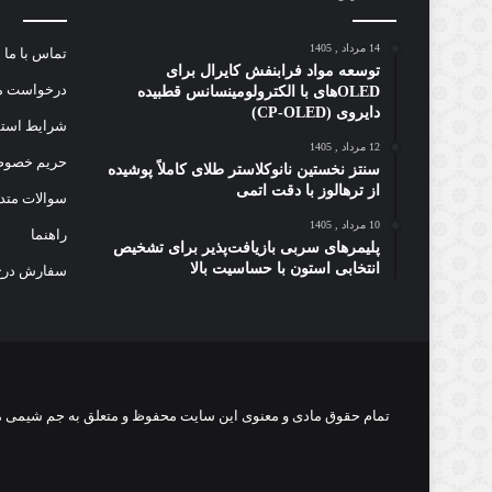
14 مرداد , 1405
تماس با ما
توسعه مواد فرابنفش کایرال برای
درخواست مق
OLEDهای با الکترولومینسانس قطبیده
دایروی (CP-OLED)
شرایط استفا
12 مرداد , 1405
حریم خصو
سنتز نخستین نانوکلاستر طلای کاملاً پوشیده
از ترهالوز با دقت اتمی
سوالات متد
10 مرداد , 1405
راهنما
پلیمرهای سربی بازیافت‌پذیر برای تشخیص
انتخابی استون با حساسیت بالا
سفارش درج 
تمام حقوق مادی و معنوی اين سايت محفوظ و متعلق به جم شیمی می 