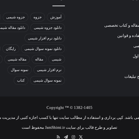
آموزش
جزوه
جزوه شیمی
اله و کتاب تخصصی
دانلود جزوه شیمی
دانلود مقاله شیم
ده و قوانین
دانلود نرم افزار شیمی
صی
دانلود نمونه سوال شیمی
رایگان
اول
شیمی
مقاله
مقاله شیمی
نرم افزار شیمی
نمونه سوال
تبلیغات
نمونه سوال شیمی
کتاب
Copyright ™ © 1382-1405
باشد. کپی برداری و استفاده از مطالب سایت تنها با کسب اجازه کتبی از مدیریت مج
تصاویر و طرح قالب برای سایت JamShimi.ir محفوظ است
X
اینستاگرام
تلگرام
خوراک