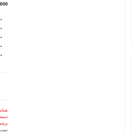
,000
دانلود
کتاب
تست
های
طبقه
شناس
بندی
دسته
شیمی
برچس
با
تست 
پاسخ