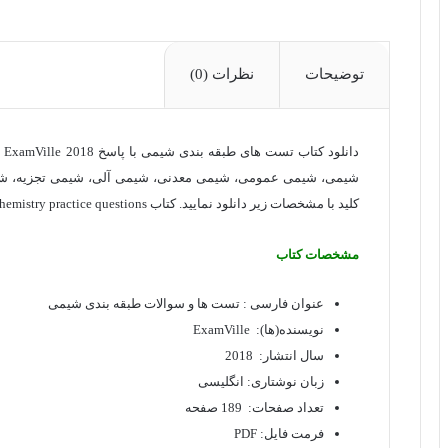
2018
Ville
عدد
توضیحات
نظرات (0)
دا
شیمی، شیمی عمومی، شیمی معدنی، شیمی آلی، شیمی تجزیه، شیم
کلید با مشخصات زیر دانلود نمایید. کتاب Chemistry practice questions در سال 2018 توسط ExamVille منتشر شده است.
مشخصات کتاب
عنوان فارسی : تست ها و سوالات طبقه بندی شیمی
نویسنده(ها): ExamVille
سال انتشار: 2018
زبان نوشتاری: انگلیسی
تعداد صفحات: 189 صفحه
فرمت فایل: PDF