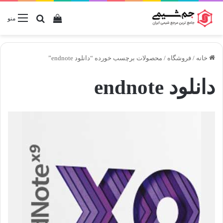
دیدن سبد خرید
جستجو برا
منو
خانه
/
فروشگاه
/
محصولات برچسب خورده “دانلود endnote”
دانلود endnote