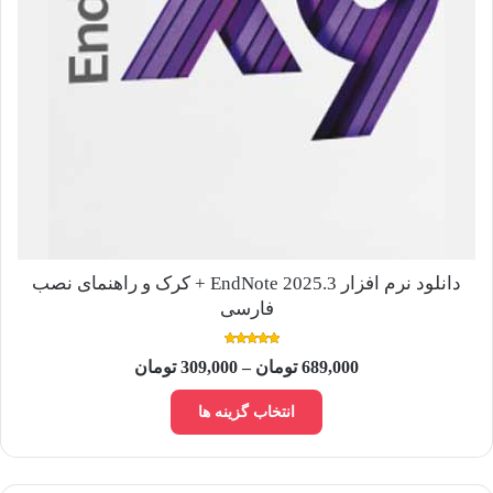
دانلود نرم افزار EndNote 2025.3 + کرک و راهنمای نصب
فارسی
نمره
Price
689,000
تومان
–
309,000
تومان
4.50
از 5
range:
این
309,000 تومان
انتخاب گزینه ها
محصول
through
دارای
689,000 تومان
انواع
مختلفی