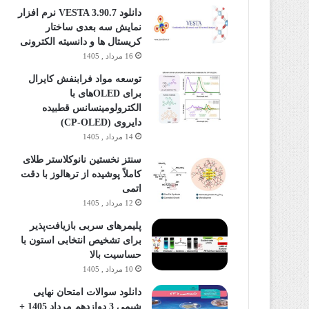
دانلود VESTA 3.90.7 نرم افزار
نمایش سه بعدی ساختار
کریستال ها و دانسیته الکترونی
16 مرداد , 1405
توسعه مواد فرابنفش کایرال
برای OLEDهای با
الکترولومینسانس قطبیده
دایروی (CP-OLED)
14 مرداد , 1405
سنتز نخستین نانوکلاستر طلای
کاملاً پوشیده از ترهالوز با دقت
اتمی
12 مرداد , 1405
پلیمرهای سربی بازیافت‌پذیر
برای تشخیص انتخابی استون با
حساسیت بالا
10 مرداد , 1405
دانلود سوالات امتحان نهایی
شیمی 3 دوازدهم مرداد 1405 +