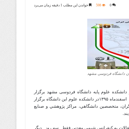
0
598
خواندن این مطلب 1 دقیقه زمان می‌برد
ن دانشگاه فردوسی مشهد
سفند ماه 95 در دانشکده علوم پایه دانشگاه فردوسی مشهد برگزار
میشود. کنفرانس 18 شیمی معدنی ایران در روزهاي ۱۸٬۱۷و ۱۹ اسفندماه ۱۳۹۵در دانشكده علوم اين دانشگاه برگزار
هشگران، متخصصين دانشگاهي، مراكز پژوهشي و صنايع
ند.
ده است.براي ارسال مقالات به کنفرانس شيمي معدني فقط سه روز ديگر