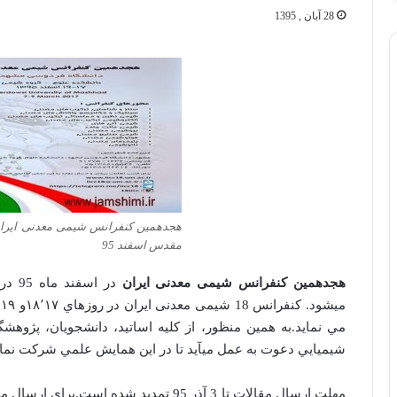
28 آبان , 1395
هجدهمین کنفرانس شیمی معدنی ایرا
مقدس اسفند 95
هجدهمین کنفرانس شیمی معدنی ایران
در ا
مي­ نمايد.به همين منظور، از كليه اساتيد، دانشجويان، پژو
شيميايي دعوت به عمل مي­آيد تا در اين همايش علمي شركت نماي
مهلت ارسال مقالات تا 3 آذر 95 تمدید ش