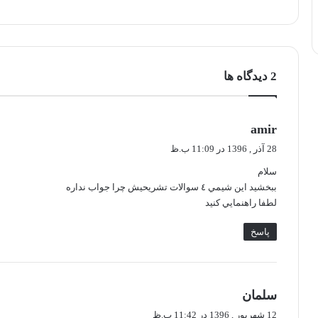
‫2 دیدگاه ها
گ
amir
ف
28 آذر , 1396 در 11:09 ب.ظ
ت
سلام
:
ببخشيد اين شيمي ٤ سوالات تشريحيش چرا جواب نداره
لطفا راهنمايي كنيد
پاسخ
گ
سلمان
ف
12 شهریور , 1396 در 11:42 ب.ظ