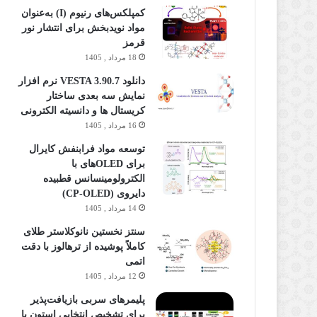
کمپلکس‌های رنیوم (I) به‌عنوان
مواد نویدبخش برای انتشار نور
قرمز
18 مرداد , 1405
دانلود VESTA 3.90.7 نرم افزار
نمایش سه بعدی ساختار
کریستال ها و دانسیته الکترونی
16 مرداد , 1405
توسعه مواد فرابنفش کایرال
برای OLEDهای با
الکترولومینسانس قطبیده
دایروی (CP-OLED)
14 مرداد , 1405
سنتز نخستین نانوکلاستر طلای
کاملاً پوشیده از ترهالوز با دقت
اتمی
12 مرداد , 1405
پلیمرهای سربی بازیافت‌پذیر
برای تشخیص انتخابی استون با