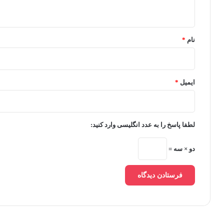
ه
*
نام
*
ایمیل
*
لطفا پاسخ را به عدد انگلیسی وارد کنید:
دو × سه =