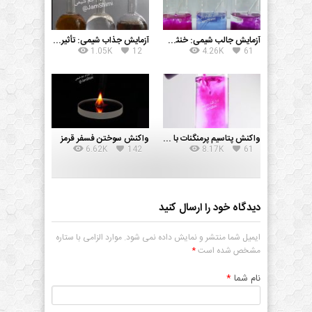
آزمایش جالب شیمی: خنثی شدن اسید و باز
آزمایش جذاب شیمی: تأثیر pH بر واکنش پتاسیم پرمنگنات و سدیم تیوسولفات
1.05K
12
4.26K
61
واکنش پتاسیم پرمنگنات با شکر و سدیم هیدروکسید
واکنش سوختن فسفر قرمز
6.62K
142
8.17K
61
دیدگاه خود را ارسال کنید
ایمیل شما منتشر و نمایش داده نمی شود. موارد الزامی با ستاره
مشخص شده است
*
نام شما
*