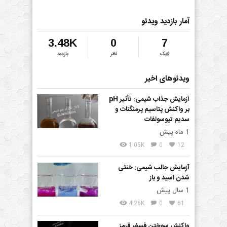
آمار بازدید ویدئو
3.48K
0
7
لایک
نظر
بازدید
ویدئوهای اخیر
آزمایش جذاب شیمی: تأثیر pH
بر واکنش پتاسیم پرمنگنات و
سدیم تیوسولفات
1 ماه پیش
1.05K
0
12
آزمایش جالب شیمی: خنثی
شدن اسید و باز
1 سال پیش
4.26K
0
61
واکنش سوختن فسفر قرمز