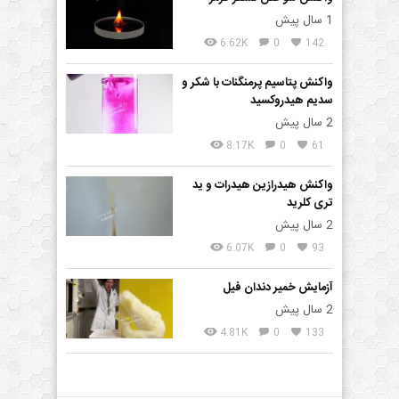
1 سال پیش
6.62K
0
142
واکنش پتاسیم پرمنگنات با شکر و
سدیم هیدروکسید
2 سال پیش
8.17K
0
61
واکنش هیدرازین هیدرات و ید
تری کلرید
2 سال پیش
6.07K
0
93
آزمایش خمیر دندان فیل
2 سال پیش
4.81K
0
133